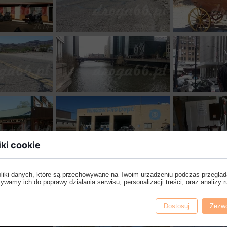
iki cookie
pliki danych, które są przechowywane na Twoim urządzeniu podczas przegląd
ywamy ich do poprawy działania serwisu, personalizacji treści, oraz analizy r
Dostosuj
Zezwó